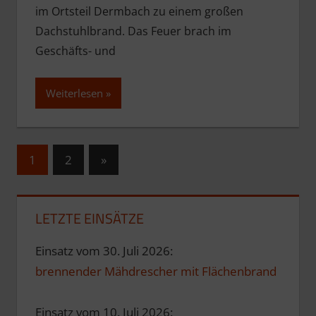
im Ortsteil Dermbach zu einem großen
Dachstuhlbrand. Das Feuer brach im
Geschäfts- und
Weiterlesen
Seitennummerierung
Nächste
1
2
»
Beiträge
der
Beiträge
LETZTE EINSÄTZE
Einsatz vom 30. Juli 2026:
brennender Mähdrescher mit Flächenbrand
Einsatz vom 10. Juli 2026: