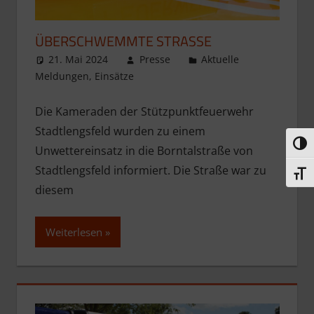
ÜBERSCHWEMMTE STRASSE
21. Mai 2024
Presse
Aktuelle
Meldungen
,
Einsätze
Die Kameraden der Stützpunktfeuerwehr
Stadtlengsfeld wurden zu einem
Umsc
Unwettereinsatz in die Borntalstraße von
Stadtlengsfeld informiert. Die Straße war zu
Schri
diesem
Weiterlesen