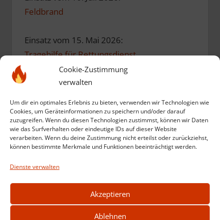
Feldbrand
Einsatz vom 15. Mai 2026:
Tragehilfe für Rettungsdienst
Cookie-Zustimmung
verwalten
Einsatz vom 10. Mai 2026:
Einsatzübung zum Geburtstag
Um dir ein optimales Erlebnis zu bieten, verwenden wir Technologien wie
Cookies, um Geräteinformationen zu speichern und/oder darauf
zuzugreifen. Wenn du diesen Technologien zustimmst, können wir Daten
Einsatz vom 12. März 2026:
wie das Surfverhalten oder eindeutige IDs auf dieser Website
verarbeiten. Wenn du deine Zustimmung nicht erteilst oder zurückziehst,
Kompost in Brand
können bestimmte Merkmale und Funktionen beeinträchtigt werden.
Dienste verwalten
Weitere Einsätze anzeigen
Akzeptieren
Ablehnen