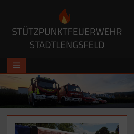
Zum
Inhalt
springen
STÜTZPUNKTFEUERWEHR
STADTLENGSFELD