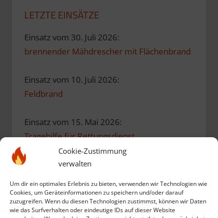
LETZTE EINSÄTZE
Einsatz vom 30. Juli 2026:
brennender Mähdrescher mit Flächenbrand
Einsatz vom 10. Juli 2026:
Feldbrand
Einsatz vom 15. Mai 2026:
Tragehilfe für Rettungsdienst
Cookie-Zustimmung
Einsatz vom 10. Mai 2026:
verwalten
Einsatzübung zum Geburtstag
Um dir ein optimales Erlebnis zu bieten, verwenden wir Technologien wie
Cookies, um Geräteinformationen zu speichern und/oder darauf
zuzugreifen. Wenn du diesen Technologien zustimmst, können wir Daten
Einsatz vom 12. März 2026:
wie das Surfverhalten oder eindeutige IDs auf dieser Website