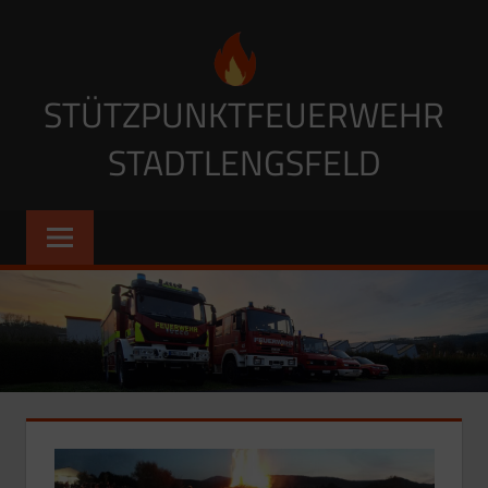
Zum
Inhalt
springen
STÜTZPUNKTFEUERWEHR
STADTLENGSFELD