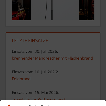
LETZTE EINSÄTZE
Einsatz vom 30. Juli 2026:
brennender Mähdrescher mit Flächenbrand
Einsatz vom 10. Juli 2026:
Feldbrand
Einsatz vom 15. Mai 2026:
Tragehilfe für Rettungsdienst