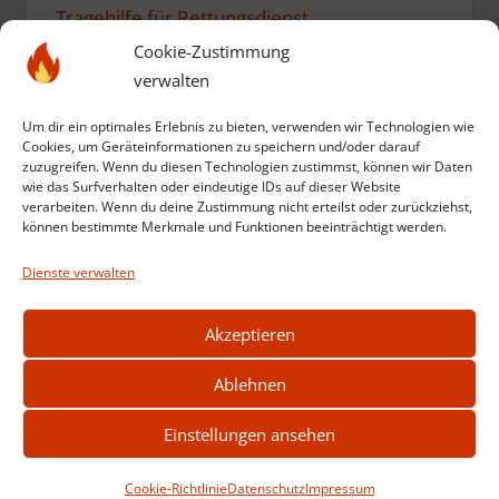
Tragehilfe für Rettungsdienst
Cookie-Zustimmung
verwalten
Einsatz vom 10. Mai 2026:
Einsatzübung zum Geburtstag
Um dir ein optimales Erlebnis zu bieten, verwenden wir Technologien wie
Cookies, um Geräteinformationen zu speichern und/oder darauf
zuzugreifen. Wenn du diesen Technologien zustimmst, können wir Daten
Einsatz vom 12. März 2026:
wie das Surfverhalten oder eindeutige IDs auf dieser Website
verarbeiten. Wenn du deine Zustimmung nicht erteilst oder zurückziehst,
Kompost in Brand
können bestimmte Merkmale und Funktionen beeinträchtigt werden.
Dienste verwalten
Weitere Einsätze anzeigen
Akzeptieren
Ablehnen
Einstellungen ansehen
2026 © feuerwehr-stadtlengsfeld.de
Cookie-Richtlinie
Datenschutz
Impressum