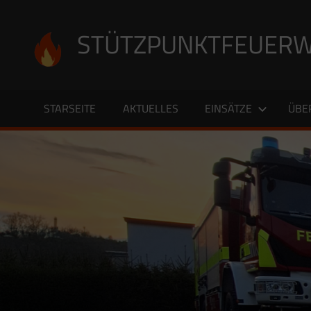
Zum
Inhalt
STÜTZPUNKTFEUERW
springen
STARSEITE
AKTUELLES
EINSÄTZE
ÜBE