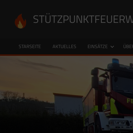
Zum
Inhalt
STÜTZPUNKTFEUERW
springen
STARSEITE
AKTUELLES
EINSÄTZE
ÜBE