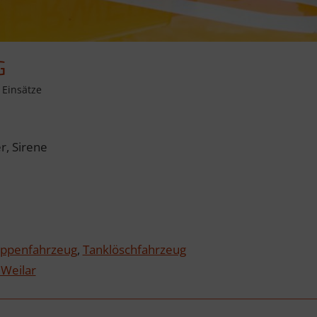
G
,
Einsätze
, Sirene
uppenfahrzeug
,
Tanklöschfahrzeug
Weilar