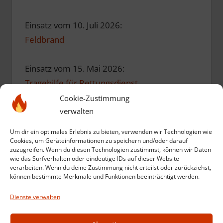
Einsatz vom 10. Juli 2026:
Feldbrand
Einsatz vom 15. Mai 2026:
Tragehilfe für Rettungsdienst
Cookie-Zustimmung
verwalten
Einsatz vom 10. Mai 2026:
Einsatzübung zum Geburtstag
Um dir ein optimales Erlebnis zu bieten, verwenden wir Technologien wie
Cookies, um Geräteinformationen zu speichern und/oder darauf
zuzugreifen. Wenn du diesen Technologien zustimmst, können wir Daten
Einsatz vom 12. März 2026:
wie das Surfverhalten oder eindeutige IDs auf dieser Website
verarbeiten. Wenn du deine Zustimmung nicht erteilst oder zurückziehst,
Kompost in Brand
können bestimmte Merkmale und Funktionen beeinträchtigt werden.
Dienste verwalten