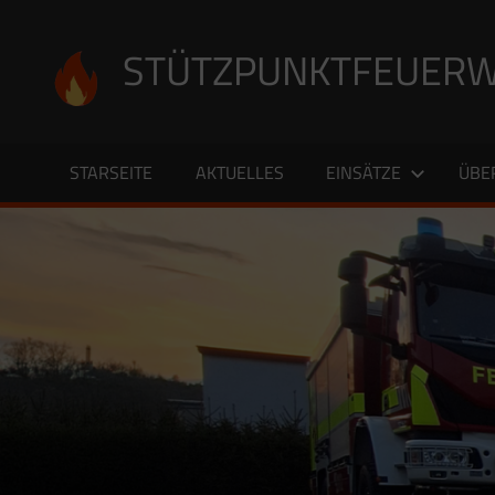
Zum
Inhalt
STÜTZPUNKTFEUERW
springen
STARSEITE
AKTUELLES
EINSÄTZE
ÜBE