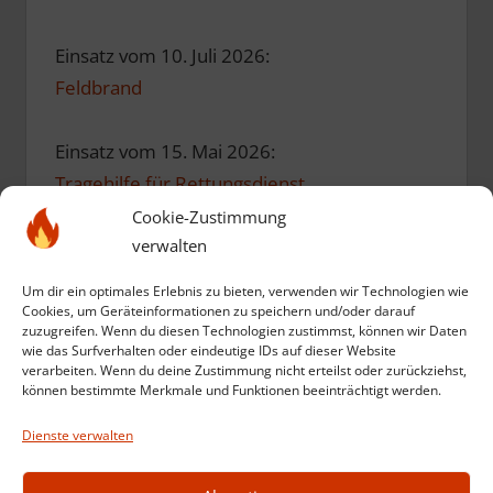
Einsatz vom 10. Juli 2026:
Feldbrand
Einsatz vom 15. Mai 2026:
Tragehilfe für Rettungsdienst
Cookie-Zustimmung
verwalten
Einsatz vom 10. Mai 2026:
Einsatzübung zum Geburtstag
Um dir ein optimales Erlebnis zu bieten, verwenden wir Technologien wie
Cookies, um Geräteinformationen zu speichern und/oder darauf
zuzugreifen. Wenn du diesen Technologien zustimmst, können wir Daten
Einsatz vom 12. März 2026:
wie das Surfverhalten oder eindeutige IDs auf dieser Website
verarbeiten. Wenn du deine Zustimmung nicht erteilst oder zurückziehst,
Kompost in Brand
können bestimmte Merkmale und Funktionen beeinträchtigt werden.
Dienste verwalten