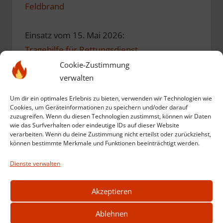
Feldbrand
Einsatz vom 15. Mai 2026:
Tragehilfe für Rettungsdienst
Cookie-Zustimmung
verwalten
Einsatz vom 10. Mai 2026:
Einsatzübung zum Geburtstag
Um dir ein optimales Erlebnis zu bieten, verwenden wir Technologien wie
Cookies, um Geräteinformationen zu speichern und/oder darauf
zuzugreifen. Wenn du diesen Technologien zustimmst, können wir Daten
Einsatz vom 12. März 2026:
wie das Surfverhalten oder eindeutige IDs auf dieser Website
verarbeiten. Wenn du deine Zustimmung nicht erteilst oder zurückziehst,
Kompost in Brand
können bestimmte Merkmale und Funktionen beeinträchtigt werden.
Dienste verwalten
Weitere Einsätze anzeigen
Akzeptieren
Ablehnen