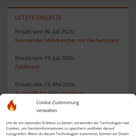
LETZTE EINSÄTZE
Einsatz vom 30. Juli 2026:
brennender Mähdrescher mit Flächenbrand
Einsatz vom 10. Juli 2026:
Feldbrand
Einsatz vom 15. Mai 2026:
Tragehilfe für Rettungsdienst
Cookie-Zustimmung
verwalten
Einsatz vom 10. Mai 2026:
Einsatzübung zum Geburtstag
Um dir ein optimales Erlebnis zu bieten, verwenden wir Technologien wie
Cookies, um Geräteinformationen zu speichern und/oder darauf
zuzugreifen. Wenn du diesen Technologien zustimmst, können wir Daten