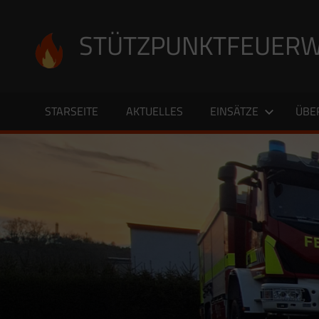
Zum
Inhalt
STÜTZPUNKTFEUERW
springen
STARSEITE
AKTUELLES
EINSÄTZE
ÜBE