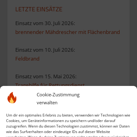
LETZTE EINSÄTZE
Einsatz vom 30. Juli 2026:
brennender Mähdrescher mit Flächenbrand
Einsatz vom 10. Juli 2026:
Feldbrand
Einsatz vom 15. Mai 2026:
Tragehilfe für Rettungsdienst
Cookie-Zustimmung
verwalten
Einsatz vom 10. Mai 2026:
Einsatzübung zum Geburtstag
Um dir ein optimales Erlebnis zu bieten, verwenden wir Technologien wie
Cookies, um Geräteinformationen zu speichern und/oder darauf
zuzugreifen. Wenn du diesen Technologien zustimmst, können wir Daten
Einsatz vom 12. März 2026:
wie das Surfverhalten oder eindeutige IDs auf dieser Website