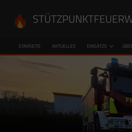
Zum
Inhalt
STÜTZPUNKTFEUERW
springen
STARSEITE
AKTUELLES
EINSÄTZE
ÜBE