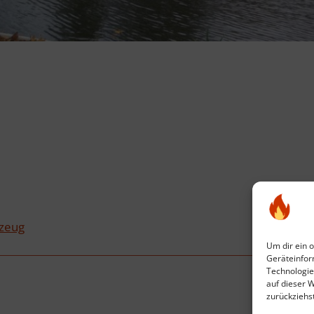
zeug
Um dir ein 
Geräteinfor
Technologie
auf dieser 
zurückziehs