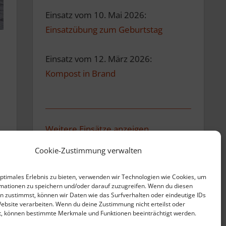
Einsatz vom 10. Mai 2026:
Einsatzübung zum Geburtstag
Einsatz vom 12. März 2026:
Kompost in Brand
Weitere Einsätze anzeigen
Cookie-Zustimmung verwalten
optimales Erlebnis zu bieten, verwenden wir Technologien wie Cookies, um
mationen zu speichern und/oder darauf zuzugreifen. Wenn du diesen
n zustimmst, können wir Daten wie das Surfverhalten oder eindeutige IDs
Website verarbeiten. Wenn du deine Zustimmung nicht erteilst oder
t, können bestimmte Merkmale und Funktionen beeinträchtigt werden.