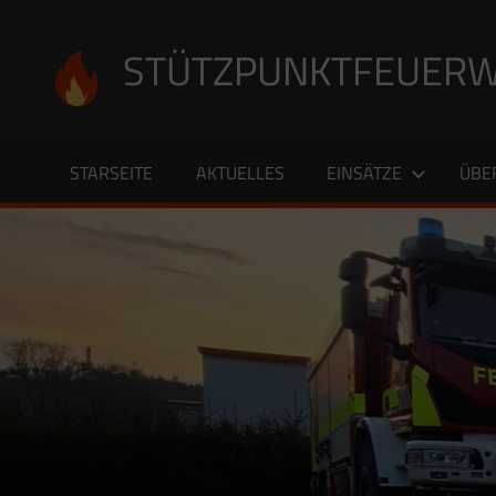
Zum
Inhalt
STÜTZPUNKTFEUERW
springen
STARSEITE
AKTUELLES
EINSÄTZE
ÜBE