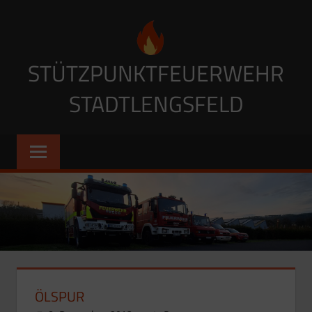
Zum
Inhalt
springen
STÜTZPUNKTFEUERWEHR
STADTLENGSFELD
ÖLSPUR