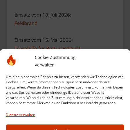
Einsatz vom 10. Juli 2026:
Feldbrand
Einsatz vom 15. Mai 2026:
Tragehilfe für Rettungsdienst
Cookie-Zustimmung
verwalten
Einsatz vom 10. Mai 2026:
Einsatzübung zum Geburtstag
Um dir ein optimales Erlebnis zu bieten, verwenden wir Technologien wie
Cookies, um Geräteinformationen zu speichern und/oder darauf
zuzugreifen. Wenn du diesen Technologien zustimmst, können wir Daten
Einsatz vom 12. März 2026:
wie das Surfverhalten oder eindeutige IDs auf dieser Website
verarbeiten. Wenn du deine Zustimmung nicht erteilst oder zurückziehst,
Kompost in Brand
können bestimmte Merkmale und Funktionen beeinträchtigt werden.
Dienste verwalten