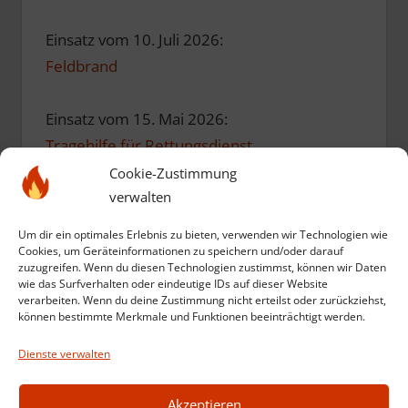
Einsatz vom 10. Juli 2026:
Feldbrand
Einsatz vom 15. Mai 2026:
Tragehilfe für Rettungsdienst
Cookie-Zustimmung
Einsatz vom 10. Mai 2026:
verwalten
Einsatzübung zum Geburtstag
Um dir ein optimales Erlebnis zu bieten, verwenden wir Technologien wie
Cookies, um Geräteinformationen zu speichern und/oder darauf
zuzugreifen. Wenn du diesen Technologien zustimmst, können wir Daten
Einsatz vom 12. März 2026:
wie das Surfverhalten oder eindeutige IDs auf dieser Website
verarbeiten. Wenn du deine Zustimmung nicht erteilst oder zurückziehst,
Kompost in Brand
können bestimmte Merkmale und Funktionen beeinträchtigt werden.
Dienste verwalten
Weitere Einsätze anzeigen
Akzeptieren