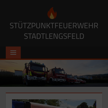
Zum
Inhalt
springen
STÜTZPUNKTFEUERWEHR
STADTLENGSFELD