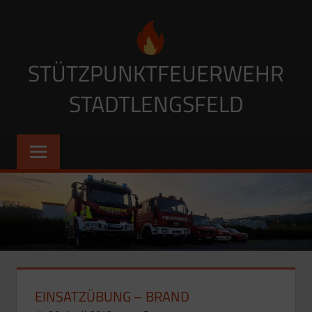
Zum
Inhalt
springen
STÜTZPUNKTFEUERWEHR
STADTLENGSFELD
EINSATZÜBUNG – BRAND