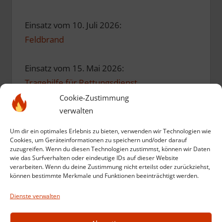
Einsatz vom 10. Juli 2026:
Feldbrand
Einsatz vom 15. Mai 2026:
Tragehilfe für Rettungsdienst
Cookie-Zustimmung
verwalten
Einsatz vom 10. Mai 2026:
Einsatzübung zum Geburtstag
Um dir ein optimales Erlebnis zu bieten, verwenden wir Technologien wie
Cookies, um Geräteinformationen zu speichern und/oder darauf
zuzugreifen. Wenn du diesen Technologien zustimmst, können wir Daten
Einsatz vom 12. März 2026:
wie das Surfverhalten oder eindeutige IDs auf dieser Website
verarbeiten. Wenn du deine Zustimmung nicht erteilst oder zurückziehst,
Kompost in Brand
können bestimmte Merkmale und Funktionen beeinträchtigt werden.
Dienste verwalten