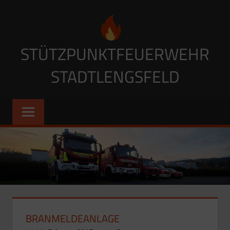
Zum
Inhalt
springen
STÜTZPUNKTFEUERWEHR
STADTLENGSFELD
BRANMELDEANLAGE