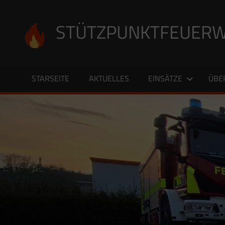
Zum
Inhalt
STÜTZPUNKTFEUERW
springen
STARSEITE
AKTUELLES
EINSÄTZE
ÜBE