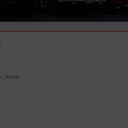
G
, Sirene