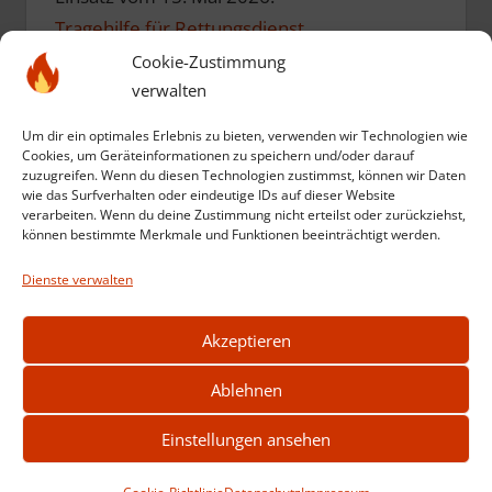
Tragehilfe für Rettungsdienst
Cookie-Zustimmung
verwalten
Einsatz vom 10. Mai 2026:
Einsatzübung zum Geburtstag
Um dir ein optimales Erlebnis zu bieten, verwenden wir Technologien wie
Cookies, um Geräteinformationen zu speichern und/oder darauf
zuzugreifen. Wenn du diesen Technologien zustimmst, können wir Daten
Einsatz vom 12. März 2026:
wie das Surfverhalten oder eindeutige IDs auf dieser Website
verarbeiten. Wenn du deine Zustimmung nicht erteilst oder zurückziehst,
Kompost in Brand
können bestimmte Merkmale und Funktionen beeinträchtigt werden.
Dienste verwalten
Weitere Einsätze anzeigen
Akzeptieren
Ablehnen
Einstellungen ansehen
2026 © feuerwehr-stadtlengsfeld.de