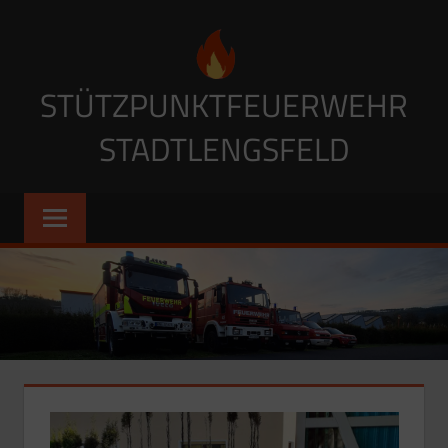
Zum
Inhalt
springen
STÜTZPUNKTFEUERWEHR
STADTLENGSFELD