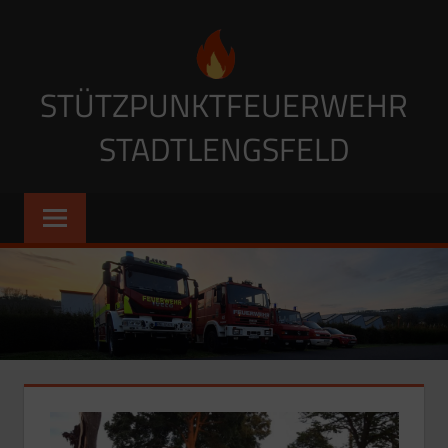
Zum
Inhalt
springen
STÜTZPUNKTFEUERWEHR
STADTLENGSFELD