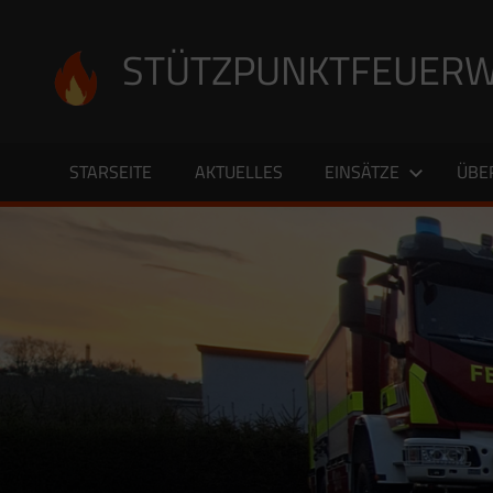
Zum
Inhalt
STÜTZPUNKTFEUERW
springen
STARSEITE
AKTUELLES
EINSÄTZE
ÜBE