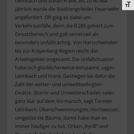
Leimbach und Stefan Frank. Bis zu 40 Mal
Schri
jährlich wurde die Stadtlengsfelder Feuerwehr
angefordert. Oft ging es dabei um
Verkehrsunfälle, denn die B 285 gehört zum
Einsatzbereich und galt seinerzeit als
besonders unfallträchtig. Von Hartschwinden
bis zur Krayenberg-Region reicht das
Arbeitsgebiet insgesamt. Die Unfallsituation
habe sich glücklicherweise entspannt, sagen
Leimbach und Frank. Gestiegen sei dafür die
Zahl der wetter- und umweltbedingten
Einätze. Sturm- und Unwetterschäden seien
ganz klar auf dem Vormarsch, sagt Torsten
Leimbach. Überschwemmungen, Hochwasser,
umgestürzte Bäume, damit habe man es
immer häufiger zu tun. Orkan „Kyrill“ und