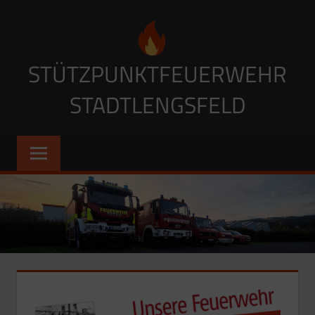
Zum
Inhalt
springen
STÜTZPUNKTFEUERWEHR
STADTLENGSFELD