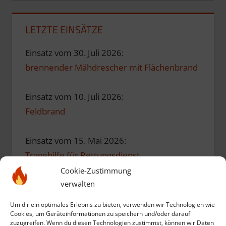
LETZTE EINSÄTZE
Einsatz vom 30. Juli 2026:
brennender Mähdrescher mit Flächenbrand
Einsatz vom 10. Juli 2026:
Feldbrand
Einsatz vom 15. Mai 2026:
Tragehilfe für Rettungsdienst
Cookie-Zustimmung
Einsatz vom 10. Mai 2026:
verwalten
Einsatzübung zum Geburtstag
Um dir ein optimales Erlebnis zu bieten, verwenden wir Technologien wie
Cookies, um Geräteinformationen zu speichern und/oder darauf
zuzugreifen. Wenn du diesen Technologien zustimmst, können wir Daten