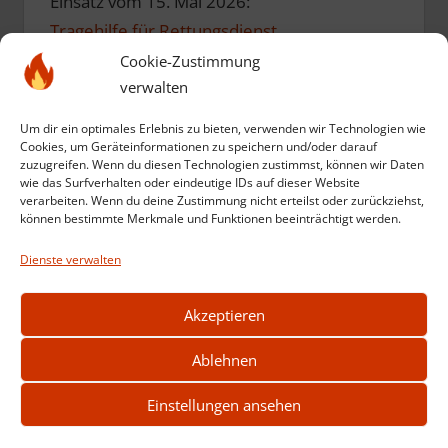
Einsatz vom 15. Mai 2026:
Tragehilfe für Rettungsdienst
Cookie-Zustimmung
verwalten
Einsatz vom 10. Mai 2026:
Einsatzübung zum Geburtstag
Um dir ein optimales Erlebnis zu bieten, verwenden wir Technologien wie
Cookies, um Geräteinformationen zu speichern und/oder darauf
zuzugreifen. Wenn du diesen Technologien zustimmst, können wir Daten
Einsatz vom 12. März 2026:
wie das Surfverhalten oder eindeutige IDs auf dieser Website
verarbeiten. Wenn du deine Zustimmung nicht erteilst oder zurückziehst,
Kompost in Brand
können bestimmte Merkmale und Funktionen beeinträchtigt werden.
Dienste verwalten
Weitere Einsätze anzeigen
Akzeptieren
Ablehnen
Einstellungen ansehen
2026 © feuerwehr-stadtlengsfeld.de