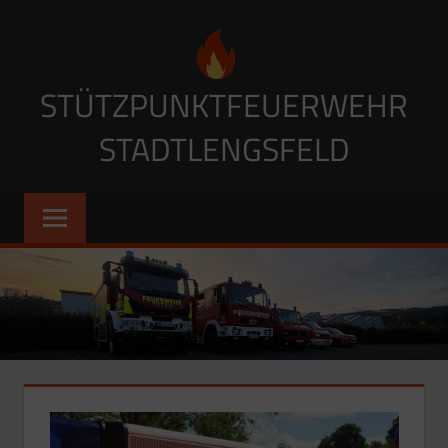
Zum
Inhalt
springen
STÜTZPUNKTFEUERWEHR
STADTLENGSFELD