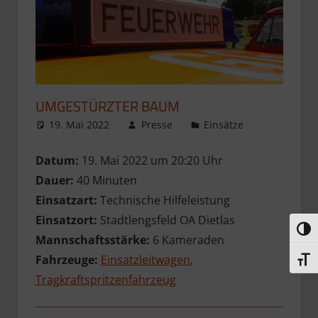
UMGESTÜRZTER BAUM
19. Mai 2022
Presse
Einsätze
Datum:
19. Mai 2022 um 20:20 Uhr
Dauer:
40 Minuten
Einsatzart:
Technische Hilfeleistung
Einsatzort:
Stadtlengsfeld OA Dietlas
Umsc
Mannschaftsstärke:
6 Kameraden
Fahrzeuge:
Einsatzleitwagen
,
Schri
Tragkraftspritzenfahrzeug