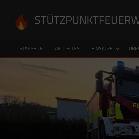
Zum
Inhalt
STÜTZPUNKTFEUERW
springen
STARSEITE
AKTUELLES
EINSÄTZE
ÜBE