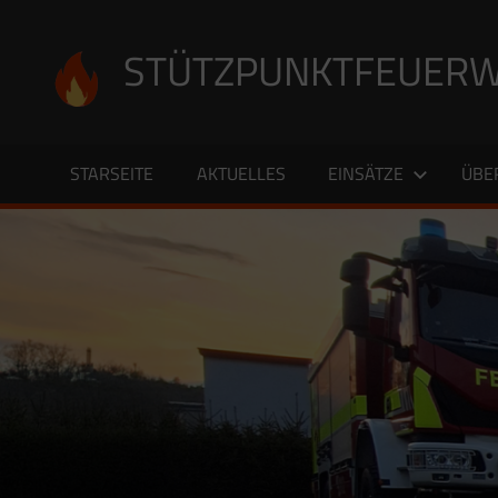
Zum
Inhalt
STÜTZPUNKTFEUERW
springen
STARSEITE
AKTUELLES
EINSÄTZE
ÜBE