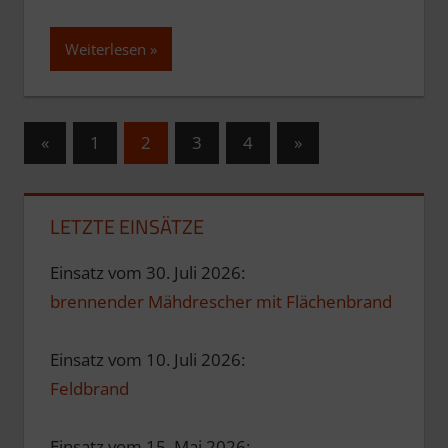
Weiterlesen
Seitennummerierung
Vorherige
Nächste
«
1
2
3
4
»
Beiträge
Beiträge
der
Beiträge
LETZTE EINSÄTZE
Einsatz vom 30. Juli 2026:
brennender Mähdrescher mit Flächenbrand
Einsatz vom 10. Juli 2026:
Feldbrand
Einsatz vom 15. Mai 2026: