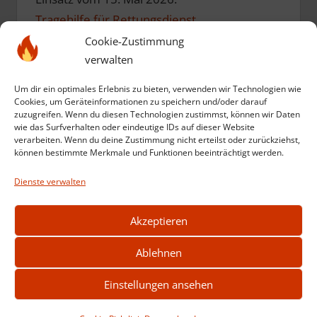
Tragehilfe für Rettungsdienst
Cookie-Zustimmung
Einsatz vom 10. Mai 2026:
verwalten
Einsatzübung zum Geburtstag
Um dir ein optimales Erlebnis zu bieten, verwenden wir Technologien wie
Cookies, um Geräteinformationen zu speichern und/oder darauf
zuzugreifen. Wenn du diesen Technologien zustimmst, können wir Daten
Einsatz vom 12. März 2026:
wie das Surfverhalten oder eindeutige IDs auf dieser Website
verarbeiten. Wenn du deine Zustimmung nicht erteilst oder zurückziehst,
Kompost in Brand
können bestimmte Merkmale und Funktionen beeinträchtigt werden.
Dienste verwalten
Weitere Einsätze anzeigen
Akzeptieren
Ablehnen
Einstellungen ansehen
2026 © feuerwehr-stadtlengsfeld.de