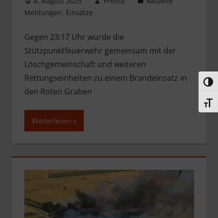
4. August 2025
Presse
Aktuelle
Meldungen
,
Einsätze
Gegen 23:17 Uhr wurde die
Stützpunktfeuerwehr gemeinsam mit der
Löschgemeinschaft und weiteren
Rettungseinheiten zu einem Brandeinsatz in
Umsc
den Roten Graben
Schri
Weiterlesen