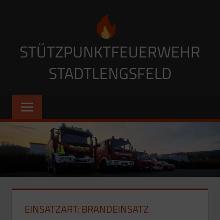
Zum
Inhalt
springen
STÜTZPUNKTFEUERWEHR
STADTLENGSFELD
EINSATZART:
BRANDEINSATZ