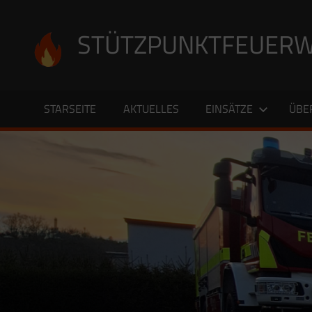
Zum
Inhalt
STÜTZPUNKTFEUERW
springen
STARSEITE
AKTUELLES
EINSÄTZE
ÜBE