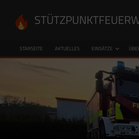
Zum
Inhalt
STÜTZPUNKTFEUERW
springen
STARSEITE
AKTUELLES
EINSÄTZE
ÜBE