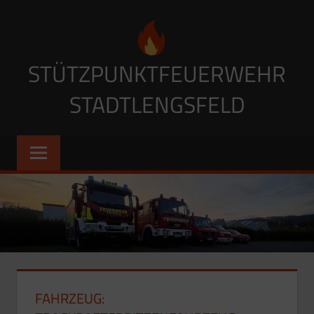
Zum
Inhalt
springen
STÜTZPUNKTFEUERWEHR
STADTLENGSFELD
FAHRZEUG: