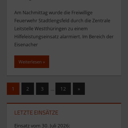
Am Nachmittag wurde die Freiwillige
Feuerwehr Stadtlengsfeld durch die Zentrale
Leitstelle Westthüringen zu einem
Hilfeleistungseinsatz alarmiert. Im Bereich der
Eisenacher
Weiterlesen
Seitennummerierung
Nächste
1
2
3
…
12
»
Beiträge
der
Beiträge
LETZTE EINSÄTZE
Einsatz vom 30. Juli 2026: