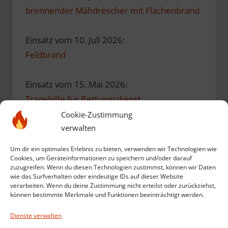
brennender Mähdrescher mit Flächenbrand
Einsatz vom 10. Juli 2026:
Feldbrand
Einsatz vom 15. Mai 2026:
Tragehilfe für Rettungsdienst
Cookie-Zustimmung
verwalten
Einsatz vom 10. Mai 2026:
Einsatzübung zum Geburtstag
Um dir ein optimales Erlebnis zu bieten, verwenden wir Technologien wie
Cookies, um Geräteinformationen zu speichern und/oder darauf
zuzugreifen. Wenn du diesen Technologien zustimmst, können wir Daten
Einsatz vom 12. März 2026:
wie das Surfverhalten oder eindeutige IDs auf dieser Website
verarbeiten. Wenn du deine Zustimmung nicht erteilst oder zurückziehst,
Kompost in Brand
können bestimmte Merkmale und Funktionen beeinträchtigt werden.
Dienste verwalten